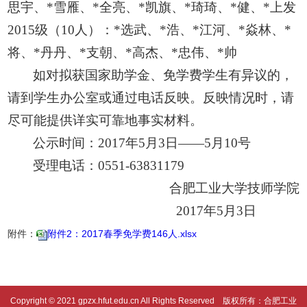
思宇、
*
雪雁、
*
全亮、
*
凯旗、
*
琦琦、
*
健、
*
上发
201
5
级（
1
0
人）：
*
选武
、
*
浩
、
*
江河
、
*
焱林
、
*
将
、
*
丹丹
、
*
支朝
、
*
高杰
、
*
忠伟
、
*
帅
如对拟获国家助学金、免学费学生有异议的，
请到学生办公室或通过电话反映。反映情况时，请
尽可能提供详实可靠地事实材料。
公示时间：
201
7
年
5
月
3
日
——
5
月
10
号
受理电话：
0551-63831179
合肥工业大学技师学院
201
7
年
5
月
3
日
附件：
附件2：2017春季免学费146人.xlsx
Copyright © 2021 gpzx.hfut.edu.cn All Rights Reserved 版权所有：合肥工业