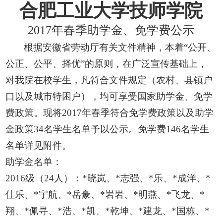
合肥工业大学技师学院
201
7
年
春
季助学金、免学费公示
根据安徽省劳动厅有关文件精神，本着
“公开、
公正、公平、择优”的原则，在广泛宣传基础上，
对我院在校学生，凡符合文件规定（农村、县镇户
口以及城市特困户），均可享受国家助学金、免学
费政策。现将
201
7
年
春季
符合免学费政策以及助学
金政策
34
名学生名单予以公示。免学费
146
名学生
名单详见附件。
助学金名单：
2016
级（
2
4
人）：
*
晓岚、
*
志强、
*
乐、
*
成洋、
*
佳乐、
*
宇航、
*
岳豪、
*
岩岩、
*
明燕、
*
飞龙、
*
翔、
*
佩寻、
*
浩、
*
凯、
*
乾坤、
*
建龙、
*
国栋、
*